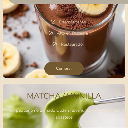
Energetizante
Alto en Proteina
Restaurador
Comprar
MATCHA / VAINILLA
Un pequeño río llamado Duden fluye junto a su casa y les
abastece