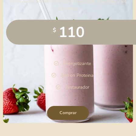
Un pequeño río llamado Duden fluye junto a su casa y les
abastece
110
$
Energetizante
Alto en Proteina
Restaurador
Comprar