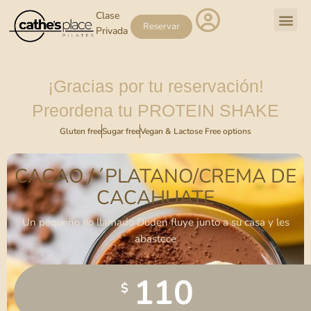
Clase
Reservar
Privada
¡Gracias por tu reservación!
Preordena tu PROTEIN SHAKE
Gluten free
Sugar free
Vegan & Lactose Free options
CACAO / ´PLATANO/CREMA DE
CACAHUATE
Un pequeño río llamado Duden fluye junto a su casa y les
abastece
110
$