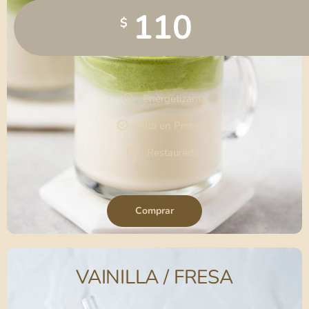
110
$
Energetizante
Alto en Proteina
Restaurador
Comprar
VAINILLA / FRESA